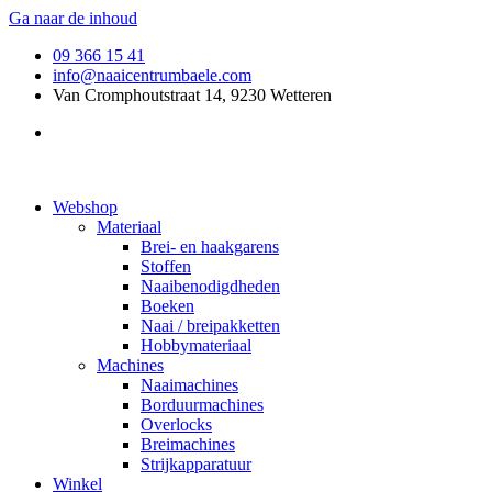
Ga naar de inhoud
09 366 15 41
info@naaicentrumbaele.com
Van Cromphoutstraat 14, 9230 Wetteren
Webshop
Materiaal
Brei- en haakgarens
Stoffen
Naaibenodigdheden
Boeken
Naai / breipakketten
Hobbymateriaal
Machines
Naaimachines
Borduurmachines
Overlocks
Breimachines
Strijkapparatuur
Winkel