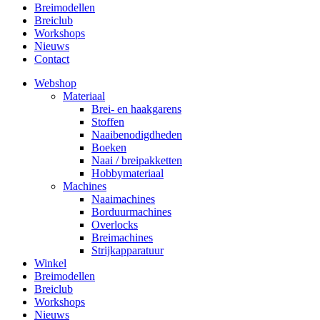
Breimodellen
Breiclub
Workshops
Nieuws
Contact
Webshop
Materiaal
Brei- en haakgarens
Stoffen
Naaibenodigdheden
Boeken
Naai / breipakketten
Hobbymateriaal
Machines
Naaimachines
Borduurmachines
Overlocks
Breimachines
Strijkapparatuur
Winkel
Breimodellen
Breiclub
Workshops
Nieuws